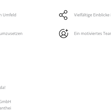
en Umfeld
Vielfältige Einblic
d umzusetzen
Ein motiviertes Te
da!
 GmbH
anthei