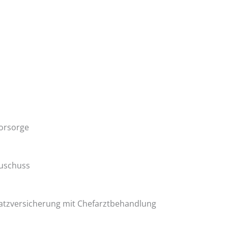
vorsorge
uschuss
atzversicherung mit Chefarztbehandlung