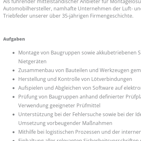
Als führender mittelständischer Anbieter für Montagelösu
Automobilhersteller, namhafte Unternehmen der Luft- und
Triebfeder unserer über 35-jährigen Firmengeschichte.
Aufgaben
Montage von Baugruppen sowie akkubetriebenen S
Nietgeräten
Zusammenbau von Bauteilen und Werkzeugen gem
Herstellung und Kontrolle von Lötverbindungen
Aufspielen und Abgleichen von Software auf elekt
Prüfung von Baugruppen anhand definierter Prüfpl
Verwendung geeigneter Prüfmittel
Unterstützung bei der Fehlersuche sowie bei der Id
Umsetzung vorbeugender Maßnahmen
Mithilfe bei logistischen Prozessen und der interne
Einhaltung aller relevanten Sicherheitsvorschriften