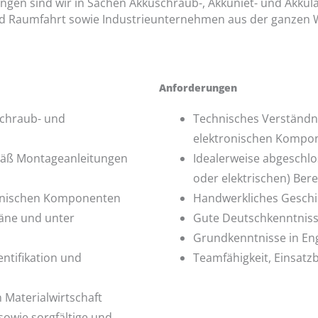
ngen sind wir in Sachen Akkuschraub-, Akkuniet- und Akkula
 Raumfahrt sowie Industrieunternehmen aus der ganzen Wel
Anforderungen
chraub- und
Technisches Verständn
elektronischen Kompo
äß Montageanleitungen
Idealerweise abgeschl
oder elektrischen) Bere
ronischen Komponenten
Handwerkliches Geschic
äne und unter
Gute Deutschkenntnisse
Grundkenntnisse in Eng
entifikation und
Teamfähigkeit, Einsatzb
n Materialwirtschaft
 sowie sorgfältige und