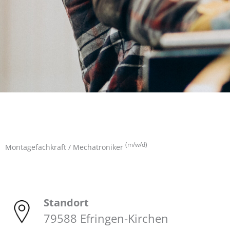
(m/w/d)
Montagefachkraft / Mechatroniker
Standort
79588 Efringen-Kirchen