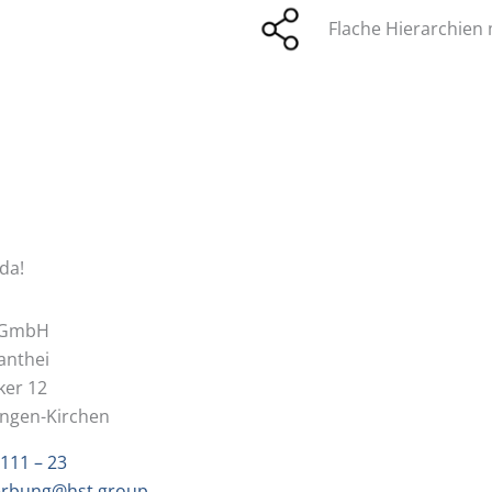
Flache Hierarchien
da!
 GmbH
anthei
ker 12
ingen-Kirchen
111 – 23
rbung@hst.group