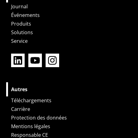
Journal
Événements
Produits
Solutions
Service
L
Y
I
i
o
n
n
u
s
k
t
t
e
u
a
Autres
d
b
g
Téléchargements
i
e
r
Carrière
n
a
Protection des données
m
Mentions légales
Responsable CE