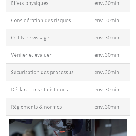
Effets physiques
env. 30min
Considération des risques
env. 30min
Outils de vissage
env. 30min
Vérifier et évaluer
env. 30min
Sécurisation des processus
env. 30min
Déclarations statistiques
env. 30min
Règlements & normes
env. 30min