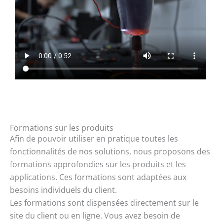
Formations sur les produits
Afin de pouvoir utiliser en pratique toutes les
fonctionnalités de nos solutions, nous proposons des
formations approfondies sur les produits et les
applications. Ces formations sont adaptées aux
besoins individuels du client.
Les formations sont dispensées directement sur le
site du client ou en ligne. Vous avez besoin de