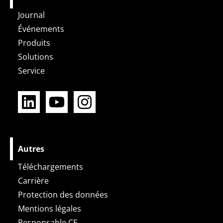
Journal
Événements
Produits
Solutions
Service
L
Y
I
i
o
n
n
u
s
k
t
t
e
u
a
Autres
d
b
g
Téléchargements
i
e
r
Carrière
n
a
Protection des données
m
Mentions légales
Responsable CE