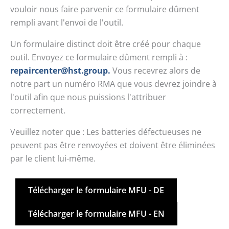
vouloir nous faire parvenir ce formulaire dûment
rempli avant l'envoi de l'outil.
Un formulaire distinct doit être créé pour chaque
outil. Envoyez ce formulaire dûment rempli à :
repaircenter@hst.group
.
Vous recevrez alors de
notre part un numéro RMA que vous devrez joindre à
l'outil afin que nous puissions l'attribuer
correctement.
Veuillez noter que : Les batteries défectueuses ne
peuvent pas être renvoyées et doivent être éliminées
par le client lui-même.
Télécharger le formulaire MFU - DE
Télécharger le formulaire MFU - EN