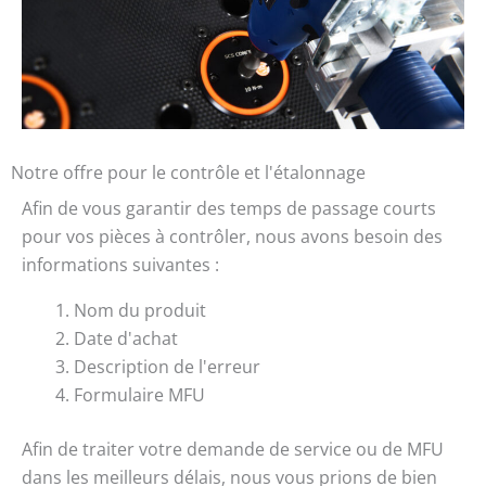
Notre offre pour le contrôle et l'étalonnage
Afin de vous garantir des temps de passage courts
pour vos pièces à contrôler, nous avons besoin des
informations suivantes :
Nom du produit
Date d'achat
Description de l'erreur
Formulaire MFU
Afin de traiter votre demande de service ou de MFU
dans les meilleurs délais, nous vous prions de bien